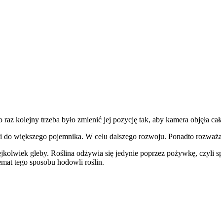
 raz kolejny trzeba było zmienić jej pozycję tak, aby kamera objęła całą
ii do większego pojemnika. W celu dalszego rozwoju. Ponadto rozważ
kolwiek gleby. Roślina odżywia się jedynie poprzez pożywkę, czyli sp
emat tego sposobu hodowli roślin.