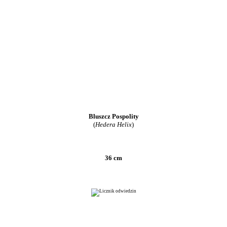
Bluszcz Pospolity
(
Hedera Helix
)
36 cm