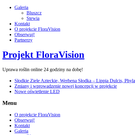
Galeria
Bluszcz
Stewia
Kontakt
O projekcie FloraVision
Obserwuj!
Partnerzy
Projekt FloraVision
Uprawa roślin online 24 godziny na dobę!
Słodkie Ziele Azteckie, Werbena Słodka – Lippia Dulcis, Phyla 
Zmiany i wprowadzenie nowej koncepcji w projekcie
Nowe oświetlenie LED
Menu
O projekcie FloraVision
Obserwuj!
Kontakt
Galeria