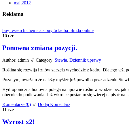
maj 2012
Reklama
buy research chemicals buy-5cladba-5fmda-online
16
cze
Ponowna zmiana pozycji.
Author: admin // Category:
Stewia
,
Dziennik uprawy
Roślina się rozwija i znów zaczęła wychodzić z kadru. Dlatego też, po
Poza tym, uważam że należy myśleć już powoli o przesadzeniu Stew
Hydroponiczna hodowla polega na uprawie roślin w wodzie bez jakiej
obecnie do podlewania. Już wkrótce postaram się więcej napisać na t
Komentarze (0)
//
Dodaj Komentarz
11
cze
Wzrost x2!