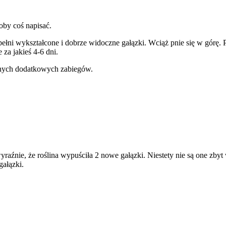
oby coś napisać.
pełni wykształcone i dobrze widoczne gałązki. Wciąż pnie się w górę.
za jakieś 4-6 dni.
adnych dodatkowych zabiegów.
źnie, że roślina wypuściła 2 nowe gałązki. Niestety nie są one zbyt 
ałązki.