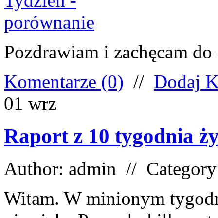
Pozdrawiam i zachęcam do d
Komentarze (0)
//
Dodaj K
01
wrz
Raport z 10 tygodnia ży
Author: admin // Categor
Witam. W minionym tygodn