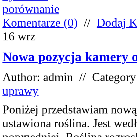
Komentarze (0)
//
Dodaj K
16
wrz
Nowa pozycja kamery o
Author: admin // Categor
uprawy
Poniżej przedstawiam nową 
ustawiona roślina. Jest wed
poprzedniej. Roślina rozros