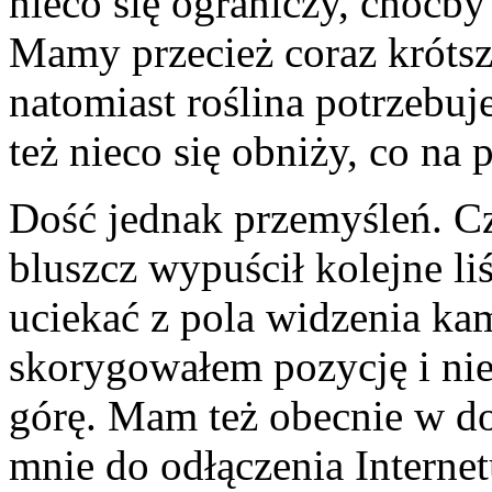
nieco się ograniczy, choćb
Mamy przecież coraz krótsze
natomiast roślina potrzebuj
też nieco się obniży, co na
Dość jednak przemyśleń. C
bluszcz wypuścił kolejne li
uciekać z pola widzenia kam
skorygowałem pozycję i ni
górę. Mam też obecnie w d
mnie do odłączenia Internet