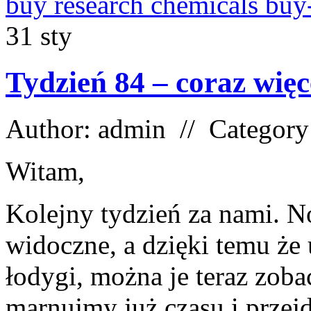
buy research chemicals buy
31
sty
Tydzień 84 – coraz wię
Author: admin // Categor
Witam,
Kolejny tydzień za nami. N
widoczne, a dzięki temu że 
łodygi, można je teraz zoba
marnujmy już czasu i przej