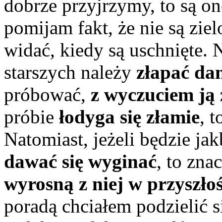
dobrze przyjrzymy, to są on
pomijam fakt, że nie są zie
widać, kiedy są uschnięte.
starszych należy
złapać da
próbować,
z wyczuciem ją
próbie
łodyga się złamie
, 
Natomiast, jeżeli będzie jak
dawać się wyginać
, to zna
wyrosną z niej w przyszłoś
poradą chciałem podzielić si