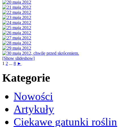
[Show slideshow]
1
2
...
8
►
Kategorie
Nowości
Artykuły
Ciekawe gatunki roślin