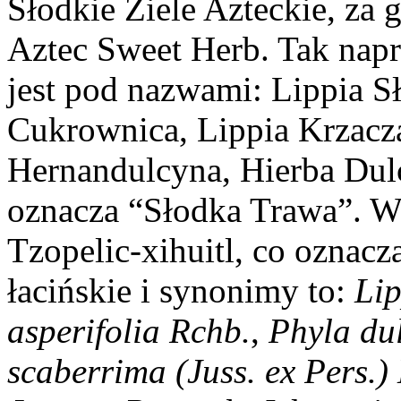
Słodkie Ziele Azteckie, za 
Aztec Sweet Herb. Tak napr
jest pod nazwami: Lippia S
Cukrownica, Lippia Krzacz
Hernandulcyna, Hierba Dulc
oznacza “Słodka Trawa”. W
Tzopelic-xihuitl, co oznacz
łacińskie i synonimy to:
Lip
asperifolia Rchb.
,
Phyla dul
scaberrima (Juss. ex Pers.