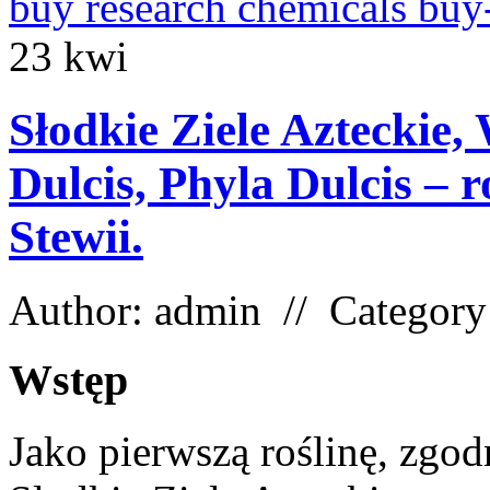
buy research chemicals buy
23
kwi
Słodkie Ziele Azteckie
Dulcis, Phyla Dulcis – 
Stewii.
Author: admin // Categor
Wstęp
Jako pierwszą roślinę, zgo