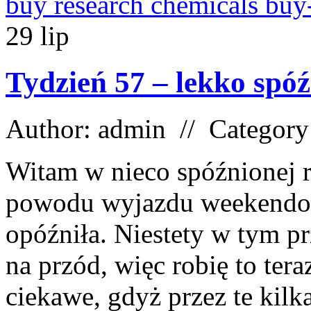
buy research chemicals buy
29
lip
Tydzień 57 – lekko spó
Author: admin // Categor
Witam w nieco spóźnionej r
powodu wyjazdu weekendowe
opóźniła. Niestety w tym pr
na przód, więc robię to tera
ciekawe, gdyż przez te kilka